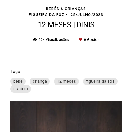
BEBÉS & CRIANÇAS
FIGUEIRA DA FOZ
25/JULHO/2023
12 MESES | DINIS
604
Visualizações
0
Gostos
Tags
bebé
criança
12 meses
figueira da foz
estúdio