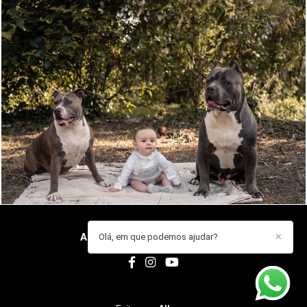
651
0
ANA GUARDADO
/
CONTACTO
Olá, em que podemos ajudar?
✕