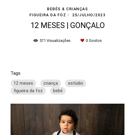
BEBÉS & CRIANÇAS
FIGUEIRA DA FOZ
25/JULHO/2023
12 MESES | GONÇALO
571
Visualizações
0
Gostos
Tags
12 meses
criança
estúdio
figueira da foz
bebé