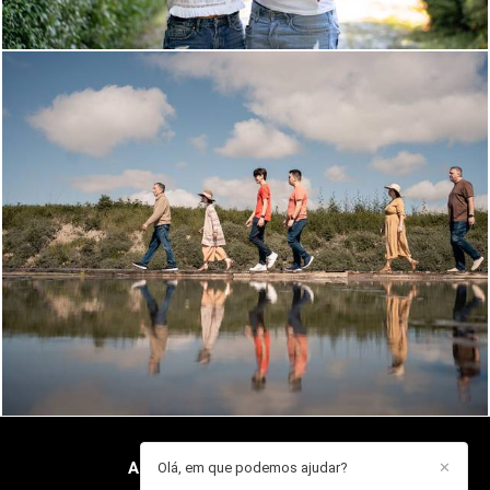
715
0
ANA GUARDADO
/
CONTACTO
Olá, em que podemos ajudar?
✕