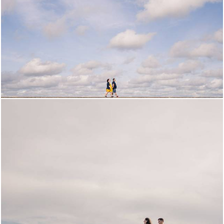
661
0
635
0