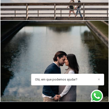
887
0
Olá, em que podemos ajudar?
✕