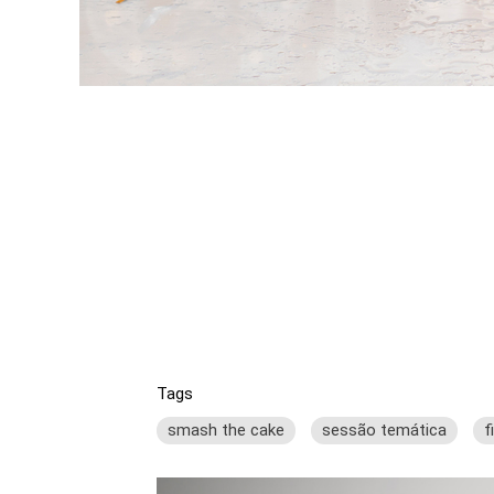
Tags
smash the cake
sessão temática
f