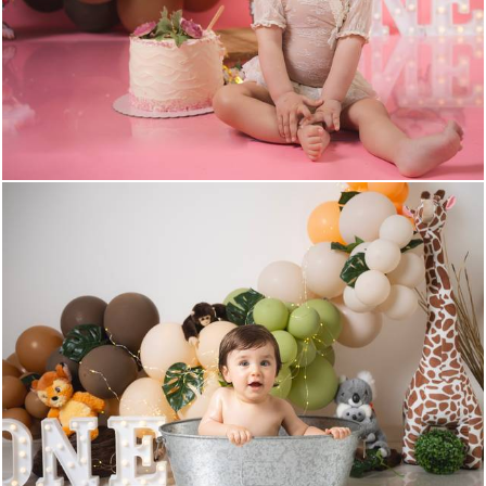
696
0
1028
0