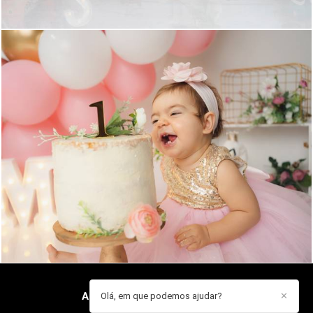
908
0
ANA GUARDADO
/
CONTACTO
Olá, em que podemos ajudar?
✕