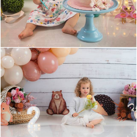
745
0
749
0