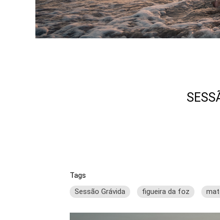
SESSÃ
Tags
Sessão Grávida
figueira da foz
mat