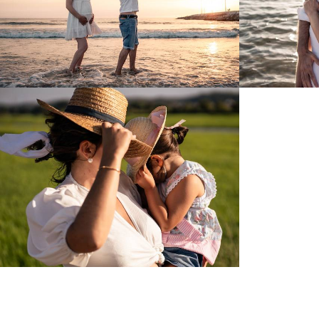
1153
0
664
0