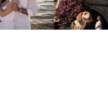
1026
1
812
0