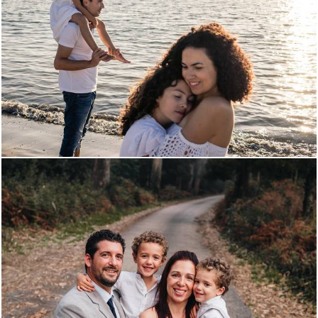
956
0
912
0