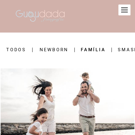
TODOS
NEWBORN
FAMÍLIA
SMAS
1482
0