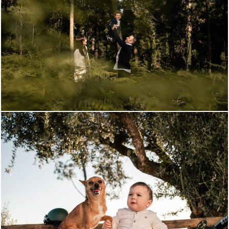
669
0
735
0