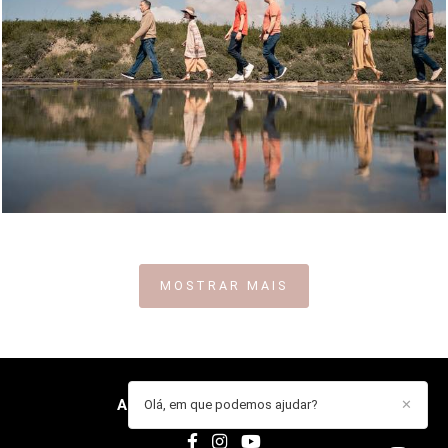
715
0
MOSTRAR MAIS
ANA GUARDADO
/
CONTACTO
Olá, em que podemos ajudar?
✕