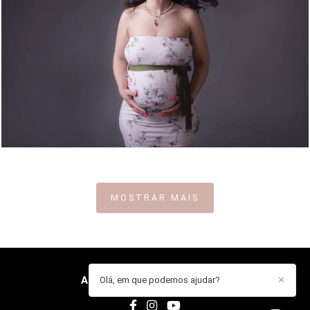
810
0
MOSTRAR MAIS
ANA GUARDADO
/
CONTACTO
Olá, em que podemos ajudar?
✕