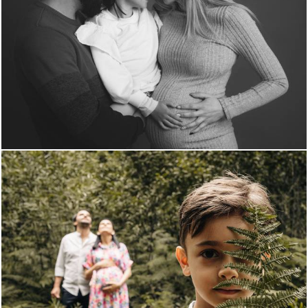
977
0
1087
0