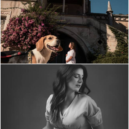
813
0
960
1