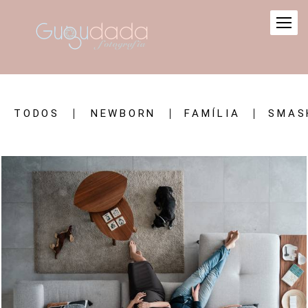
TODOS
NEWBORN
FAMÍLIA
SMAS
1766
0