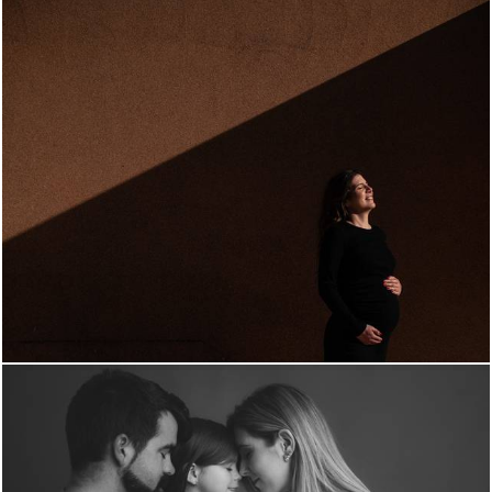
762
0