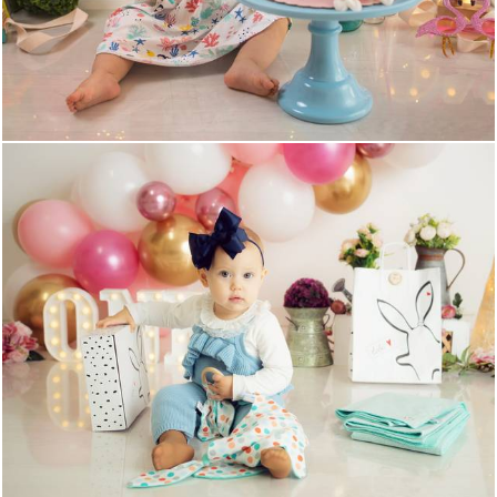
746
0
933
0