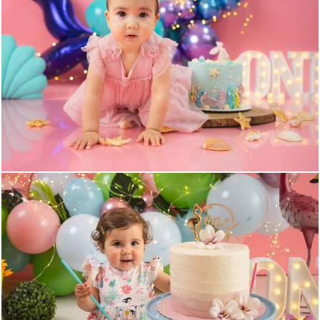
751
0