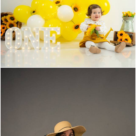
808
0
758
0