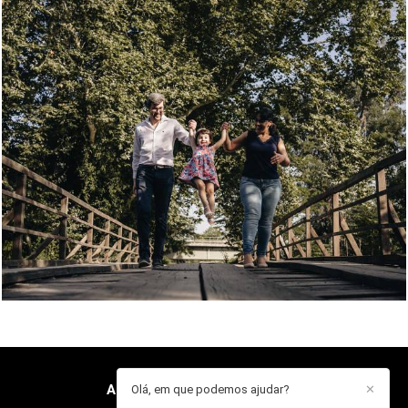
796
0
ANA GUARDADO
/
CONTACTO
Olá, em que podemos ajudar?
✕