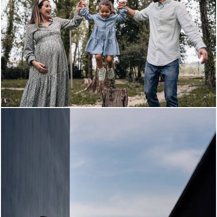
882
0
886
0